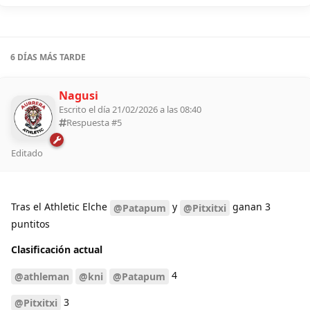
6 DÍAS
MÁS TARDE
Nagusi
Escrito el día 21/02/2026 a las 08:40
Respuesta #
5
Editado
Tras el Athletic Elche
y
ganan 3
@Patapum
@Pitxitxi
puntitos
Clasificación actual
4
@athleman
@kni
@Patapum
3
@Pitxitxi