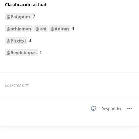
Clasificación actual
7
@Patapum
4
@athleman
@kni
@Adiran
3
@Pitxitxi
1
@Reydekopas
Euskaraz bai!
Responder