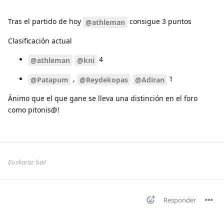
Tras el partido de hoy
consigue 3 puntos
@athleman
Clasificación actual
4
@athleman
@kni
,
1
@Patapum
@Reydekopas
@Adiran
Ánimo que el que gane se lleva una distinción en el foro
como pitonis@!
Euskaraz bai!
Responder