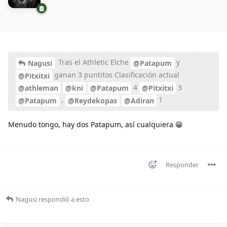
Tras el Athletic Elche
y
Nagusi
@Patapum
ganan 3 puntitos Clasificación actual
@Pitxitxi
4
3
@athleman
@kni
@Patapum
@Pitxitxi
,
1
@Patapum
@Reydekopas
@Adiran
Menudo tongo, hay dos Patapum, así cualquiera 😁
Responder
Nagusi
respondió a esto