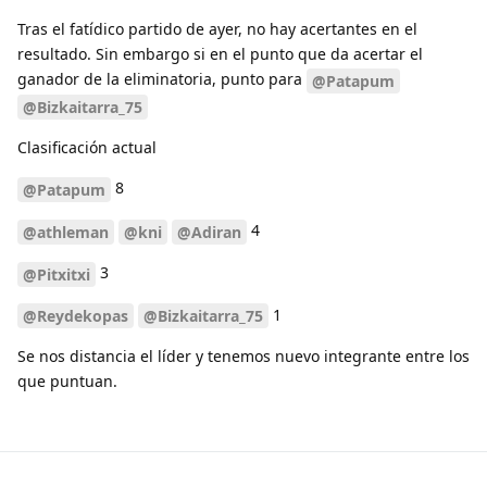
Tras el fatídico partido de ayer, no hay acertantes en el
resultado. Sin embargo si en el punto que da acertar el
ganador de la eliminatoria, punto para
@Patapum
@Bizkaitarra_75
Clasificación actual
8
@Patapum
4
@athleman
@kni
@Adiran
3
@Pitxitxi
1
@Reydekopas
@Bizkaitarra_75
Se nos distancia el líder y tenemos nuevo integrante entre los
que puntuan.