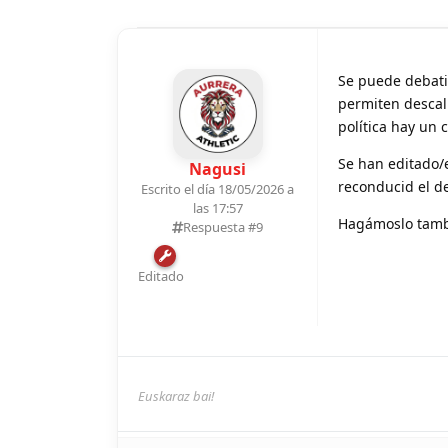
Se puede debatir
permiten descali
política hay un 
Se han editado/e
Nagusi
reconducid el de
Escrito el día 18/05/2026 a
las 17:57
Hagámoslo tambi
Respuesta #
9
Editado
Euskaraz bai!