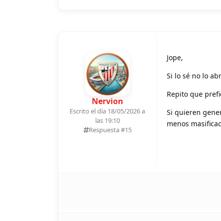
Jope,
Si lo sé no lo ab
Repito que prefi
Nervion
Escrito el día 18/05/2026 a
Si quieren gene
las 19:10
menos masificac
Respuesta #
15