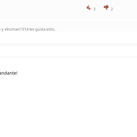
3
2
o
y
elroman1314
les gusta esto
.
andante!