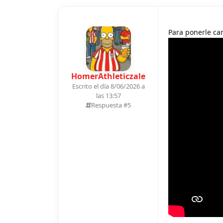
Para ponerle can
HomerAthleticzale
Escrito el día 8/06/2026 a
las 13:57
Respuesta #
5