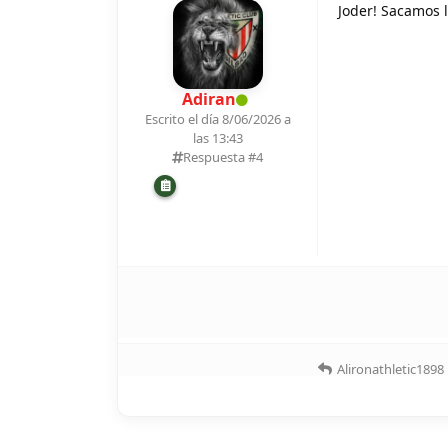
Joder! Sacamos 
Adiran
Escrito el día 8/06/2026 a
las 13:43
Respuesta #
4
Alironathletic1898