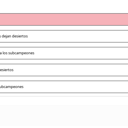
s dejan desiertos
n a los subcampeones
desiertos
s subcampeones