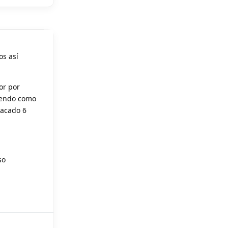
os así
or por
siendo como
sacado 6
so