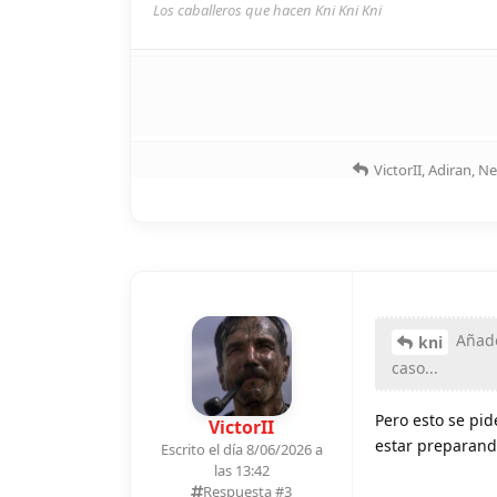
Los caballeros que hacen Kni Kni Kni
VictorII
,
Adiran
,
Ne
Añado
kni
caso...
Pero esto se pid
VictorII
estar preparand
Escrito el día 8/06/2026 a
las 13:42
Respuesta #
3