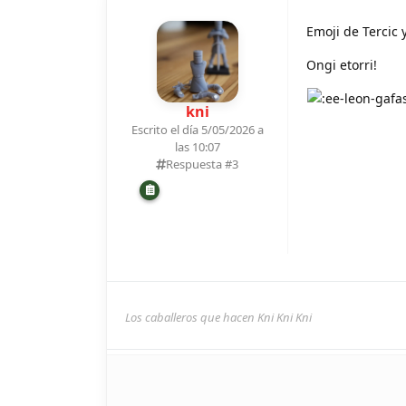
Emoji de Tercic 
Ongi etorri!
kni
Escrito el día 5/05/2026 a
las 10:07
Respuesta #
3
Los caballeros que hacen Kni Kni Kni