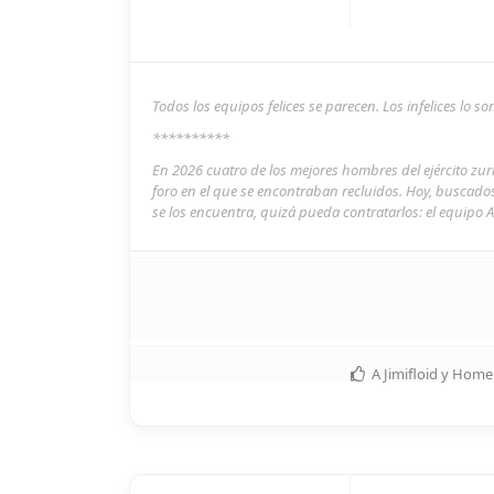
Todos los equipos felices se parecen. Los infelices lo 
**********
En 2026 cuatro de los mejores hombres del ejército zu
foro en el que se encontraban recluidos. Hoy, buscado
se los encuentra, quizá pueda contratarlos: el equipo A
A
Jimifloid
y
Homer