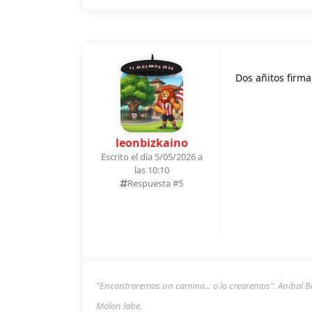
11 ALDEANOS 2026
Dos añitos firm
leonbizkaino
Escrito el día 5/05/2026 a
las 10:10
Respuesta #
5
"Encontraremos un camino... o lo crearemos". Anibal B
Molon labe.